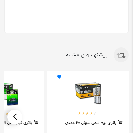
پیشنهادهای مشابه
باتری نیم قلمی سونی 40 عددی
باتری نیم قلمی آلکا