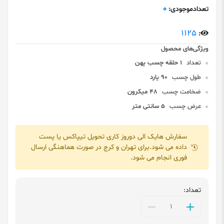
0
تعدادموجودی:
1125
:
تعداد
1 حلقه چسب پهن
طول چسب
90 یارد
ضخامت چسب
48 میکرون
عرض چسب
5 سانتی متر
سفارش هایک الی دوروز کاری تحویل تیپاکس یا پست
داده می شود.برای تهران و کرج در صورت هماهنگی ارسال
فوری انجام می شود.
تعداد: