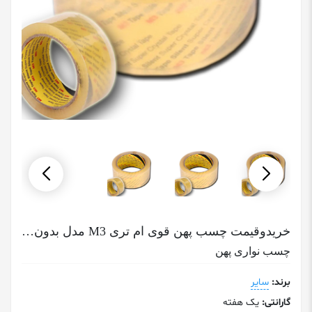
خریدوقیمت چسب پهن قوی ام تری M3 مدل بدون صدا عرض 5 سانتی متر
چسب نواری پهن
برند:
سایر
گارانتی:
یک هفته