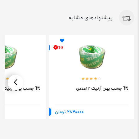
پیشنهادهای مشابه
10
چسب پهن آرنیک ۱۲عددی
چسب پهن آرنیک Arnic
2840000 تومان