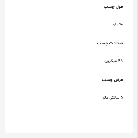
طول چسب
90 یارد
ضخامت چسب
48 میکرون
عرض چسب
5 سانتی متر