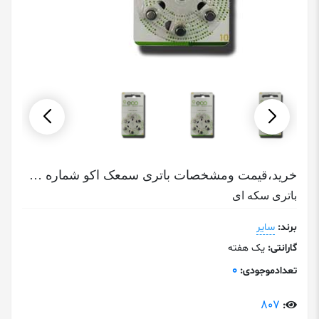
خرید،قیمت ومشخصات باتری سمعک اکو شماره ی10
باتری سکه ای
برند:
سایر
گارانتی:
یک هفته
0
تعدادموجودی:
807
: