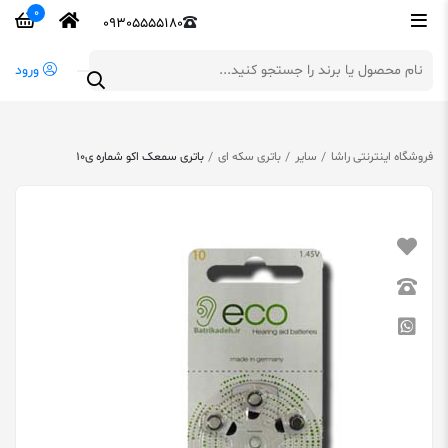
0
09305555180
ورود
فروشگاه اینترنتی راشا
سایر
باتری سکه ای
باتری سمعک اکو شماره ی10