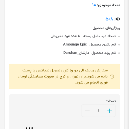
10
تعدادموجودی:
508
:
تعداد عود داخل بسته
10 عدد عود مخروطی
نام لاتین محصول
Amouage Epic
نام برند محصول
دارشان_Darshan
سفارش هایک الی دوروز کاری تحویل تیپاکس یا پست
داده می شود.برای تهران و کرج در صورت هماهنگی ارسال
فوری انجام می شود.
تعداد: