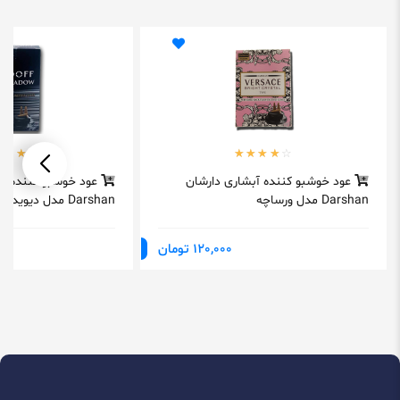
عود خوشبو کننده آبشاری دارشان
عود خوشبو کننده آب
Darshan مدل ورساچه
Darshan مدل دیویدف
120,000 تومان