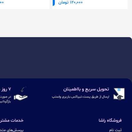
120,000 تومان
,000
تحویل سریع و بااطمینان
۷ روز ضمانت بازگشت
ارسال از طریق پست،تیپاکس،باربری واسنپ
در صورت 
بازگردانی
فروشگاه راشا
خدمات مشتری
ثبت نام
پرسش‌های متدا