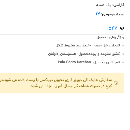
گارانتی:
یک هفته
12
تعدادموجودی:
547
:
تعداد داخل جعبه
10عدد عود مخروط شکل
کشور سازنده و برندمحصول
هندوستان_دارشان
نام لاتین محصول
Palo Santo Darshan
سفارش هایک الی دوروز کاری تحویل تیپاکس یا پست داده می شود.برا
کرج در صورت هماهنگی ارسال فوری انجام می شود.