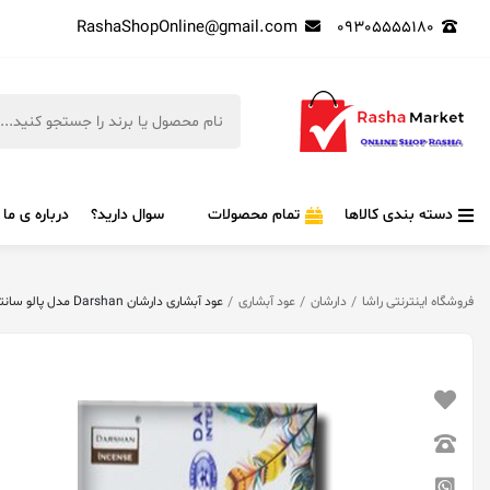
RashaShopOnline@gmail.com
09305555180
دسته بندی کالاها
تمام محصولات
سوال دارید؟
درباره ی ما
فروشگاه اینترنتی راشا
دارشان
عود آبشاری
عود آبشاری دارشان Darshan مدل پالو سانتو Palo Santo