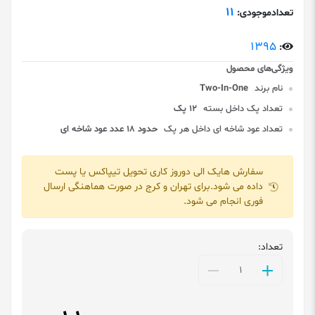
11
تعدادموجودی:
1395
:
نام برند
Two-In-One
تعداد پک داخل بسته
12 پک
تعداد عود شاخه ای داخل هر پک
حدود 18 عدد عود شاخه ای
سفارش هایک الی دوروز کاری تحویل تیپاکس یا پست
داده می شود.برای تهران و کرج در صورت هماهنگی ارسال
فوری انجام می شود.
تعداد: