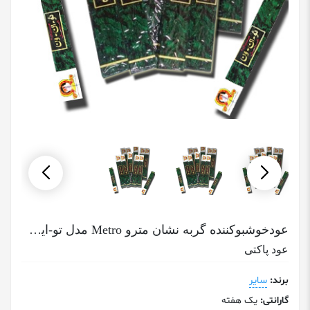
عودخوشبوکننده گربه نشان مترو Metro مدل تو-این-وان Two-In-One
عود پاکتی
برند:
سایر
گارانتی:
یک هفته