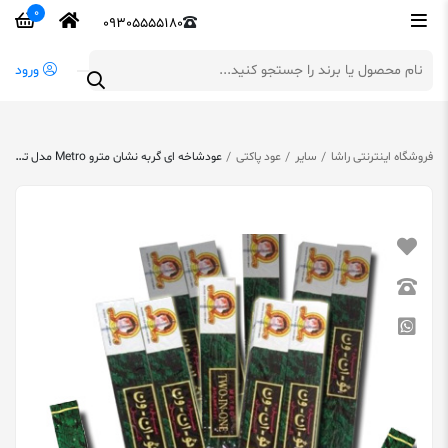
0
09305555180
ورود
فروشگاه اینترنتی راشا
سایر
عود پاکتی
عودشاخه ای گربه نشان مترو Metro مدل تو-این-وان