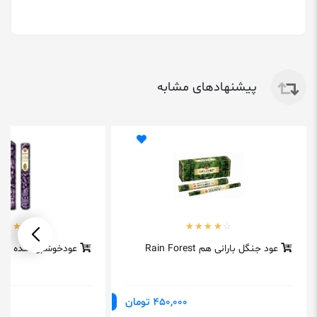
پیشنهادهای مشابه
عود جنگل بارانی هم Rain Forest
عودخوشبوکننده لون
450,000 تومان