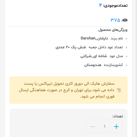
2
تعدادموجودی:
375
:
نام برند
دارشان_Darshan
تعداد عود داخل جعبه
شش پک 20 عددی
مدل عود
شاخه ای_شرکتی
کشورسازنده
هندوستان
سفارش هایک الی دوروز کاری تحویل تیپاکس یا پست
داده می شود.برای تهران و کرج در صورت هماهنگی ارسال
فوری انجام می شود.
تعداد: