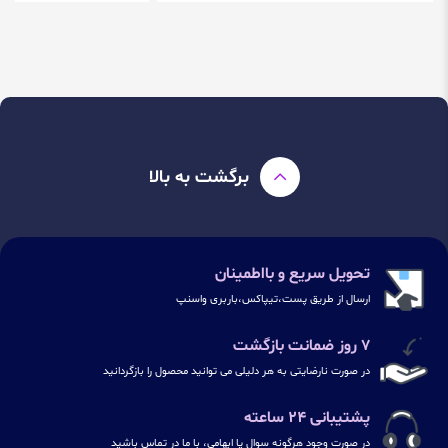
برگشت به بالا
تحویل سریع و بااطمینان
ارسال از طریق پست،تیپاکس،باربری واسنپ
۷ روز ضمانت بازگشت
در صورت نارضایتی به هر دلیلی می توانید محصول را بازگردانید
پشتیبانی ۲۴ ساعته
در صورت وجود هرگونه سوال یا ابهامی، با ما در تماس باشید