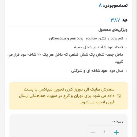
8
تعدادموجودی:
387
:
نام برند و کشور سازنده
برند هم و هندوستان
تعداد عود شاخه ای داخل جعبه
داخل جعبه شش پک شش ضلعی که داخل هر پک 20 شاخه عود قرار می
گیرد.
مدل عود
عود شاخه ای و شرکتی
سفارش هایک الی دوروز کاری تحویل تیپاکس یا پست
داده می شود.برای تهران و کرج در صورت هماهنگی ارسال
فوری انجام می شود.
تعداد: