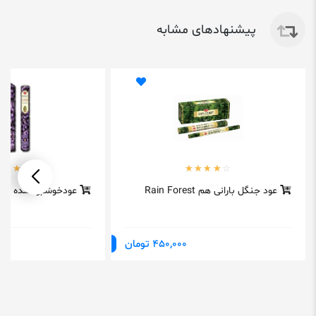
پیشنهادهای مشابه
عود جنگل بارانی هم Rain Forest
عودخوشبوکننده لون
450,000 تومان