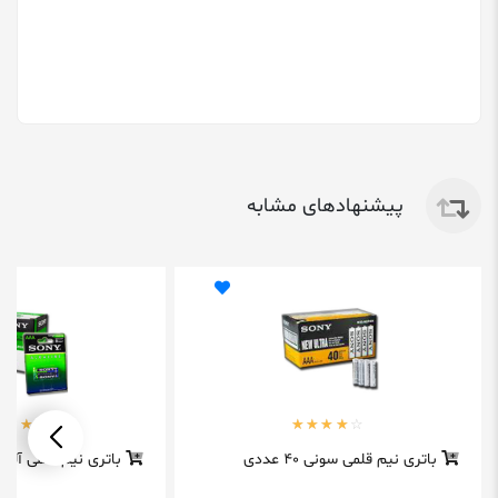
پیشنهادهای مشابه
باتری نیم قلمی سونی 40 عددی
باتری نیم قلمی آلکا