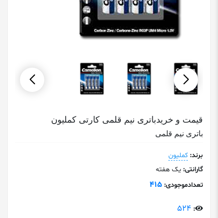
قیمت و خریدباتری نیم قلمی کارتی کملیون
باتری نیم قلمی
برند:
کملیون
گارانتی:
یک هفته
415
تعدادموجودی:
524
: