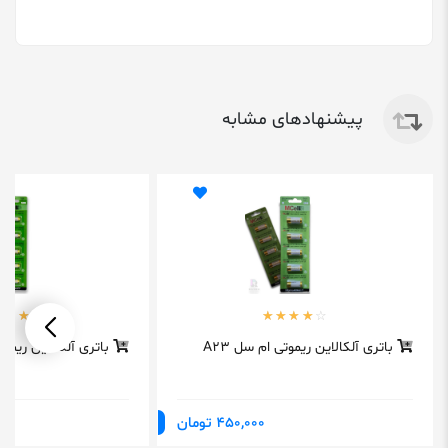
پیشنهادهای مشابه
باتری آلکالاین ریموتی ام سل A23
باتری آلکالاین ریموتی ll A27
450,000 تومان