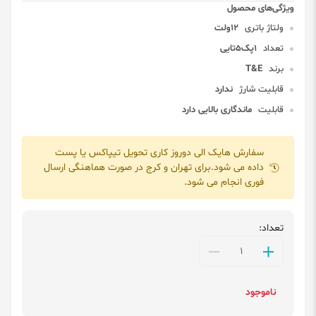
ولتاژ باتری
12ولت
تعداد
1پک5تایی
برند
T&E
قابلیت شارژ
ندارد
قابلیت
ماندگاری بالایی دارد
سفارش هایک الی دوروز کاری تحویل تیپاکس یا پست
داده می شود.برای تهران و کرج در صورت هماهنگی ارسال
فوری انجام می شود.
تعداد:
ناموجود