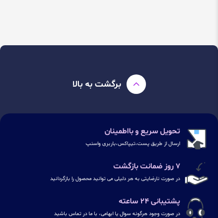
برگشت به بالا
تحویل سریع و بااطمینان
ارسال از طریق پست،تیپاکس،باربری واسنپ
۷ روز ضمانت بازگشت
در صورت نارضایتی به هر دلیلی می توانید محصول را بازگردانید
پشتیبانی ۲۴ ساعته
در صورت وجود هرگونه سوال یا ابهامی، با ما در تماس باشید