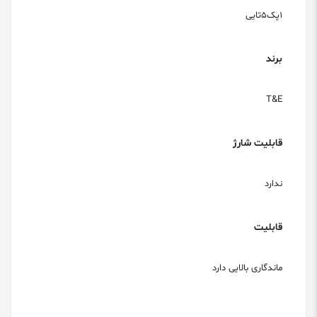
1پک5تایی
برند
T&E
قابلیت شارژ
ندارد
قابلیت
ماندگاری بالایی دارد