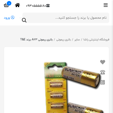
0
09305555180
ورود
فروشگاه اینترنتی راشا
سایر
باتری ریموتی
باتری ریموتی A23 برند T&E