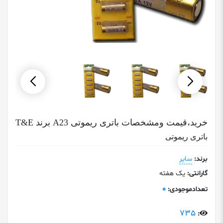
خرید،قیمت ومشخصات باتری ریموتی A23 برند T&E
باتری ریموتی
برند:
سایر
گارانتی:
یک هفته
0
تعدادموجودی:
735
: