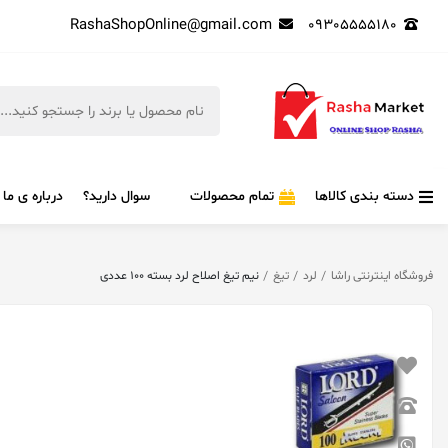
RashaShopOnline@gmail.com
09305555180
دسته بندی کالاها
تمام محصولات
سوال دارید؟
درباره ی ما
فروشگاه اینترنتی راشا
لرد
تیغ
نیم تیغ اصلاح لرد بسته 100 عددی