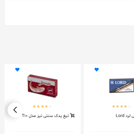
د Lord
تیغ یدک سنتی تیز مدل T10