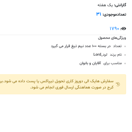
گارانتی:
یک هفته
31
تعدادموجودی:
1790
:
تعداد
در بسته 100 عدد نیم تیغ قرار می گیرد
نام برند
لرد_Lord
مناسب برای
آقایان و بانوان
سفارش هایک الی دوروز کاری تحویل تیپاکس یا پست داده می شود.برا
کرج در صورت هماهنگی ارسال فوری انجام می شود.