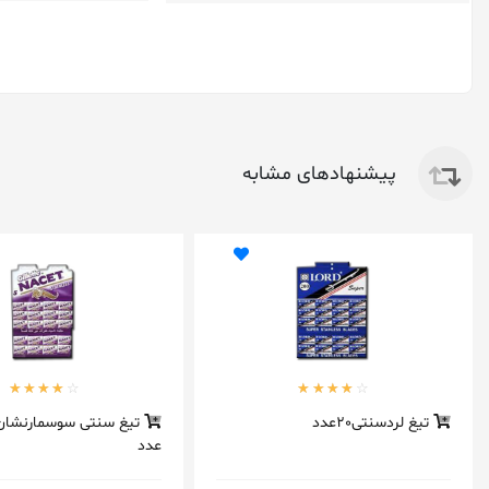
پیشنهادهای مشابه
تیغ لردسنتی20عدد
عدد