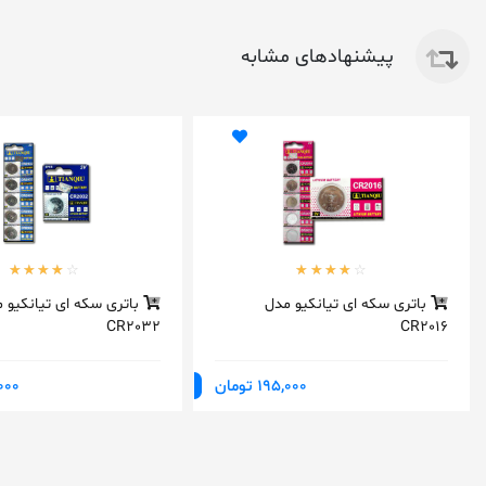
پیشنهادهای مشابه
باتری سکه ای تیانکیو مدل
باتری سکه ای تیانکیو 
CR2032
CR2016
195,000 تومان
95,000