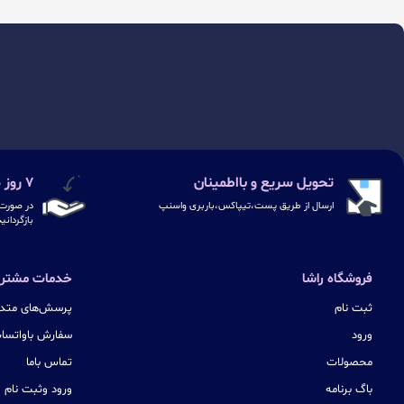
تحویل سریع و بااطمینان
۷ روز ضمانت بازگشت
ارسال از طریق پست،تیپاکس،باربری واسنپ
در صورت 
بازگردانی
فروشگاه راشا
خدمات مشتری
ثبت نام
پرسش‌های متدا
ورود
سفارش باواتسا
محصولات
تماس باما
باگ برنامه
ورود وثبت نام