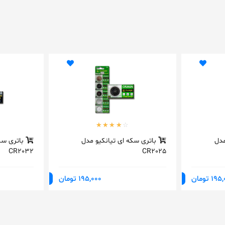
مدل
باتری سکه ای تیانکیو مدل
باتری سک
CR2032
CR2025
1 تومان
195,000 تومان