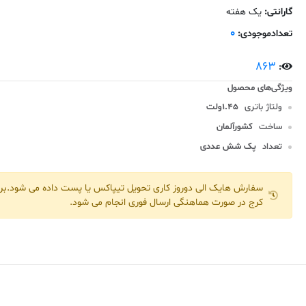
گارانتی:
یک هفته
0
تعدادموجودی:
863
:
ولتاژ باتری
1.45ولت
ساخت
کشورآلمان
تعداد
پک شش عددی
سفارش هایک الی دوروز کاری تحویل تیپاکس یا پست داده می شود.برا
کرج در صورت هماهنگی ارسال فوری انجام می شود.