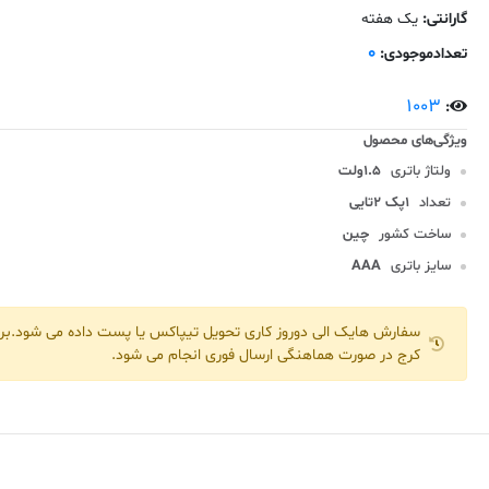
گارانتی:
یک هفته
0
تعدادموجودی:
1003
:
ولتاژ باتری
1.5ولت
تعداد
1پک 2تایی
ساخت کشور
چین
سایز باتری
AAA
سفارش هایک الی دوروز کاری تحویل تیپاکس یا پست داده می شود.برا
کرج در صورت هماهنگی ارسال فوری انجام می شود.