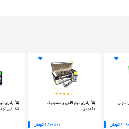
ن سونی
باتری نیم قلمی پاناسونیک
باتری نی
60عددی
آلکالاین1جفت
1 تومان
1,800,000 تومان