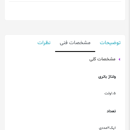
توضیحات
مشخصات فنی
نظرات
مشخصات کلی
ولتاژ باتری
1.5ولت
تعداد
1پک2عددی