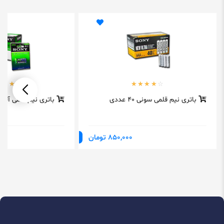
باتری نیم قلمی سونی 40 عددی
باتری نیم قلمی آلکا
850,000 تومان