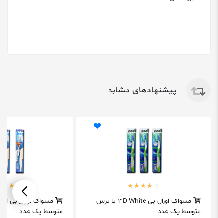
پیشنهادهای مشابه
مسواک اورال بی 3D White با برس
مسواک اورال بی اکس
متوسط یک عدد
متوسط یک عدد