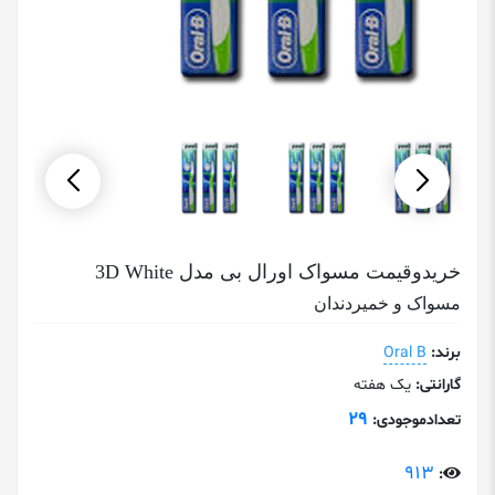
خریدوقیمت مسواک اورال بی مدل 3D White
مسواک و خمیردندان
برند:
Oral B
گارانتی:
یک هفته
29
تعدادموجودی:
913
: