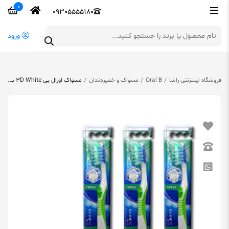
0
09305555180
ورود
فروشگاه اینترنتی راشا
Oral B
مسواک و خمیردندان
مسواک اورال بی 3D White با برس متوسط یک عدد