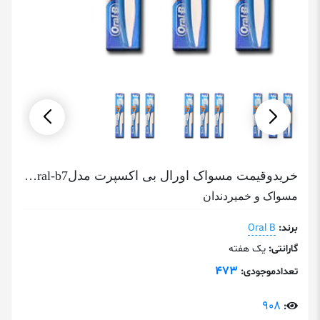
خریدوقیمت مسواک اورال بی اکسپرت مدلoral-b7 با برس متوسط
مسواک و خمیردندان
برند:
Oral B
گارانتی:
یک هفته
473
تعدادموجودی:
908
: