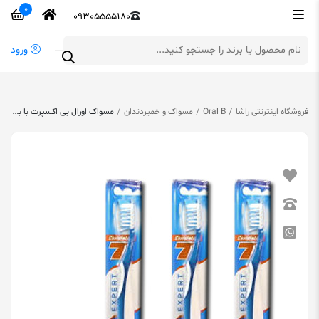
0
09305555180
ورود
فروشگاه اینترنتی راشا
Oral B
مسواک و خمیردندان
مسواک اورال بی اکسپرت با برس متوسط یک عدد