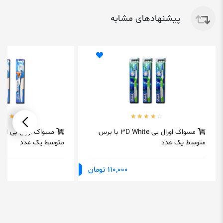
پیشنهادهای مشابه
مسواک اورال بی 3D White با برس
مسواک اورال بی اکس
متوسط یک عدد
متوسط یک عدد
110,000 تومان