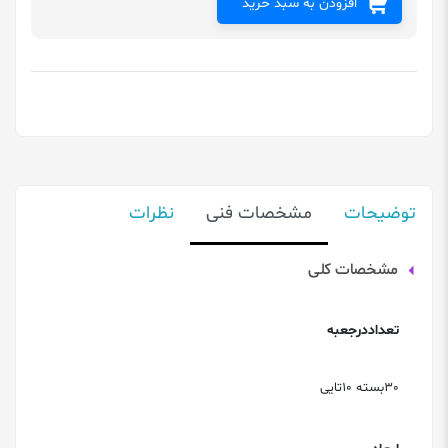
افزودن به سبد خرید
توضیحات
مشخصات فنی
نظرات
مشخصات کلی
تعداددرجعبه
30بسته 10تایی