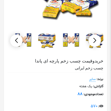
خریدوقیمت چسب زخم پارچه ای پاندا
چسب زخم ایرانی
برند:
سایر
گارانتی:
یک هفته
88
تعدادموجودی:
570
: