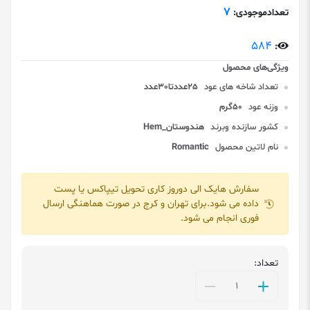
7
تعدادموجودی:
584
:
تعداد شاخه های عود
25عددتا30عدد
وزنه عود
50گرم
کشور سازنده وبرند
هندوستان_Hem
نام لاتین محصول
Romantic
سفارش هایک الی دوروز کاری تحویل تیپاکس یا پست
داده می شود.برای تهران و کرج در صورت هماهنگی ارسال
فوری انجام می شود.
تعداد: