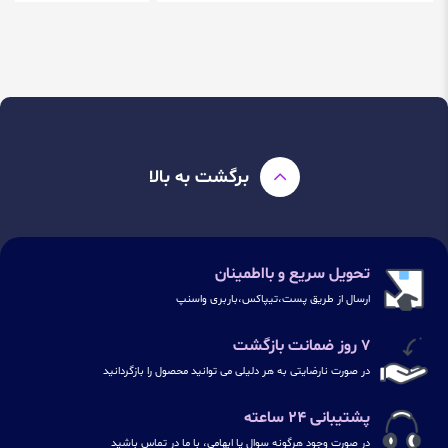
برگشت به بالا
تحویل سریع و بااطمینان
ارسال از طریق پست،تیپاکس،باربری واسنپ
۷ روز ضمانت بازگشت
در صورت نارضایتی به هر دلیلی می توانید محصول را بازگردانید
پشتیبانی ۲۴ ساعته
در صورت وجود هرگونه سوال یا ابهامی، با ما در تماس باشید