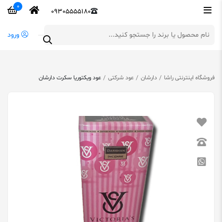
0
09305555180
ورود
فروشگاه اینترنتی راشا
دارشان
عود شرکتی
عود ویکتوریا سکرت دارشان