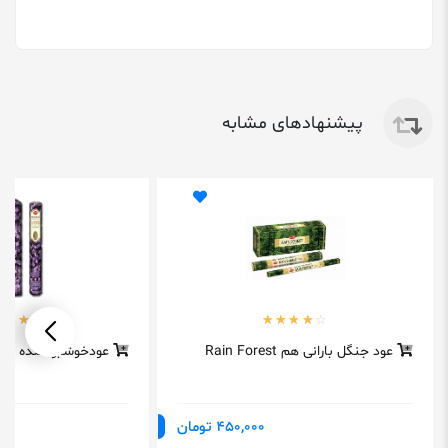
پیشنهادهای مشابه
عود جنگل بارانی هم Rain Forest
عودخوشبوکننده لون
450,000 تومان