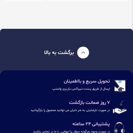
برگشت به بالا
تحویل سریع و بااطمینان
ارسال از طریق پست،تیپاکس،باربری واسنپ
۷ روز ضمانت بازگشت
در صورت نارضایتی به هر دلیلی می توانید محصول را بازگردانید
پشتیبانی ۲۴ ساعته
در صورت وجود هرگونه سوال یا ابهامی، با ما در تماس باشید