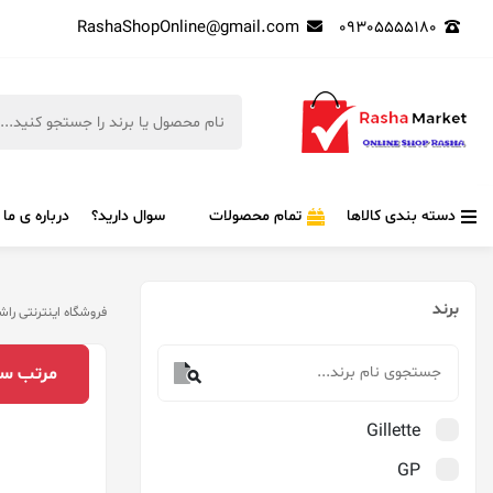
RashaShopOnline@gmail.com
09305555180
دسته بندی کالاها
تمام محصولات
سوال دارید؟
درباره ی ما
برند
فروشگاه اینترنتی راش
مرتب‌ سا
Gillette
GP