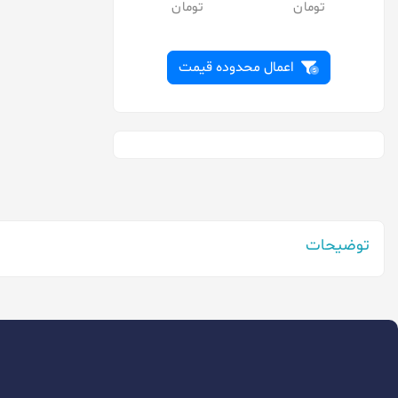
اکو
پاناسونیک
توشیبا
اعمال محدوده قیمت
تیانکیو
جانسون
دارشان
دوراسل
دورکو
توضیحات
دیاموند
رازی
روندا
رویال
سایر