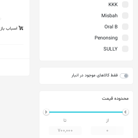
KKK
Misbah
Oral B
اسباب بازی
Penonsing
SULLY
TMI
Verity
فقط کالاهای موجود در انبار
Wolf
آرنیک
محدوده قیمت
آمریا_Amreeya
ارکید
اوسل