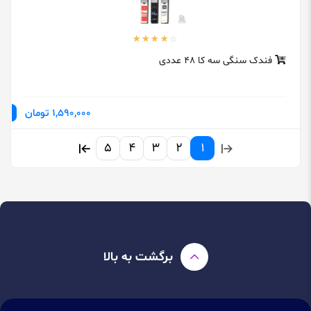
فندک سنگی سه کا 48 عددی
1,590,000 تومان
5
4
3
2
1
برگشت به بالا