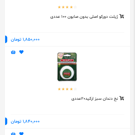
ژیلت دورکو اصلی بدون صابون 100 عددی
1,850,000 تومان
نخ دندان سبز ارکید20عددی
1,840,000 تومان