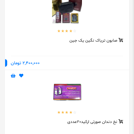
صابون تریاک نگین یک جین
2,400,000 تومان
نخ دندان صورتی ارکید20عددی