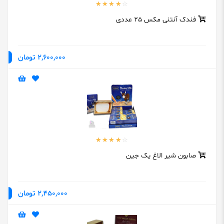
فندک آنتنی مکس 25 عددی
2,600,000 تومان
صابون شیر الاغ یک جین
2,450,000 تومان