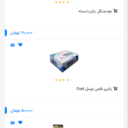
عودجنگل باران1بسته
90,000 تومان
باتری قلمی اوسل Osel
50,000 تومان