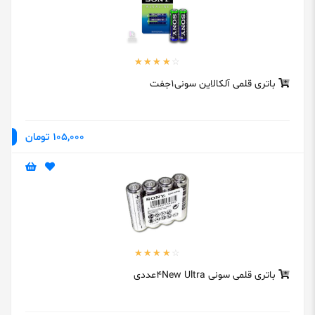
باتری قلمی آلکالاین سونی1جفت
105,000 تومان
باتری قلمی سونی 4New Ultraعددی