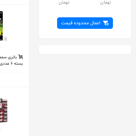
اکو
پاناسونیک
توشیبا
اعمال محدوده قیمت
تیانکیو
جانسون
دارشان
بسته 6 عددی
دوراسل
دورکو
دیاموند
رازی
روندا
رویال
سایر