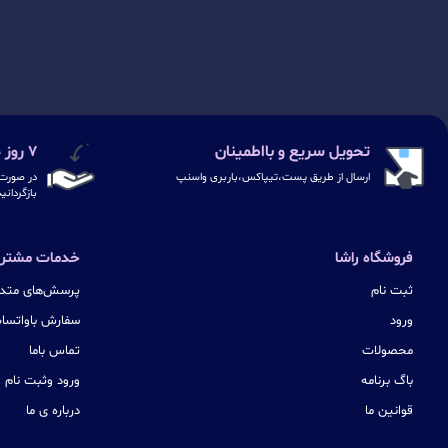
تحویل سریع و بااطمینان
۷ روز ضمانت بازگشت
ارسال از طریق پست،تیپاکس،باربری واسنپ
در صورت 
بازگردانی
فروشگاه راشا
خدمات مشتری
ثبت نام
پرسش‌های متدا
ورود
سفارش باواتسا
محصولات
تماس باما
باگ برنامه
ورود وثبت نام
قوانین ما
درباره ی ما