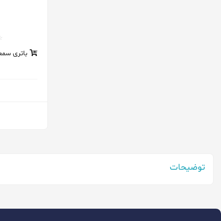
ناندیتا
های وات
هایدنت
باتری سمعک
هم
ویالون
کملیون
کیان
یونی مکس
توضیحات