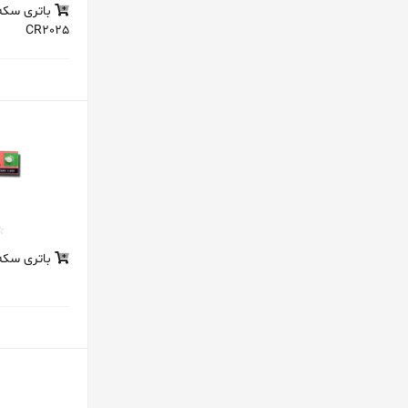
باتری سکه
سلنا
CR2025
سنسوداین
سونی
سی اف ال
شیک
غفاری
فیلیپس
گیگاسل
باتری سکه ای AG4 
لرد
موتوما
مکس
مکسل