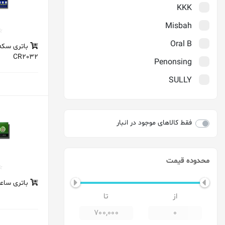
KKK
Misbah
Oral B
باتری سکه 
CR2032
Penonsing
SULLY
TMI
Verity
فقط کالاهای موجود در انبار
Wolf
آرنیک
محدوده قیمت
آمریا_Amreeya
باتری ساعتی
ارکید
اوسل