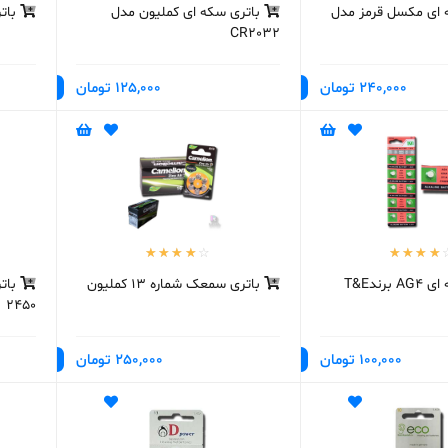
 ای مکسل قرمز مدل
باتری سکه ای کملیون مدل
باتر
CR2032
240,000 تومان
125,000 تومان
برندT&E
باتری سمعک شماره 13 کملیون
2450
100,000 تومان
250,000 تومان