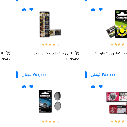
باتری سمعک کملیون شماره 10
باتری سکه ای مکسل مدل
بات
R2016
CR2025
250,000 تومان
250,000 تومان