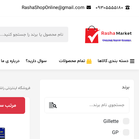
RashaShopOnline@gmail.com
09305555180
دسته بندی کالاها
تمام محصولات
سوال دارید؟
درباره ی ما
برند
فروشگاه اینترنتی راش
مرتب‌ سا
Gillette
GP