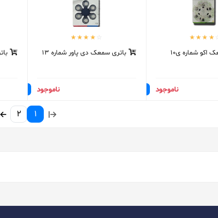
 اکو شماره ی10
باتری سمعک دی پاور شماره 13
باتر
ناموجود
ناموجود
2
1