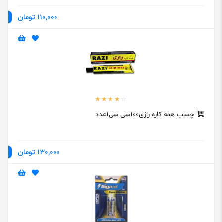
110,000 تومان
چسب همه کاره رازی100سی سی1عدد
130,000 تومان