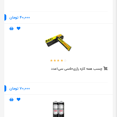
40,000 تومان
چسب همه کاره رازی50سی سی1عدد
70,000 تومان