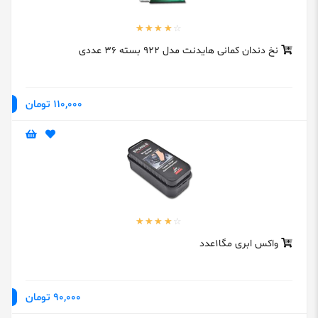
نخ دندان کمانی هایدنت مدل 922 بسته 36 عددی
110,000 تومان
واکس ابری مگا1عدد
90,000 تومان